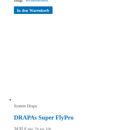
zuzgl.
Versandkosten
In den Warenkorb
System Drapa
DRAPAs Super FlyPro
34,95
€
inkl. 7% ges. USt.